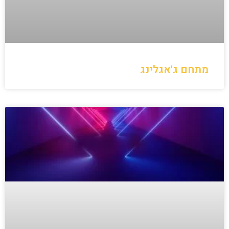
מתחם ג'אגלינג