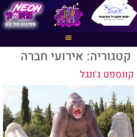
קטגוריה:
אירועי חברה
קונספט ג'ונגל